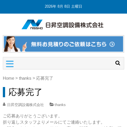
2026年 8月 8日 土曜日
日昇空調
埼玉の業
設備株式
務用エア
コン・空
会社
調設備工
事・修理
Home
>
thanks
>
応募完了
応募完了
日昇空調設備株式会社
thanks
ご応募ありがとうございます。
折り返しスタッフよりメールにてご連絡いたします。