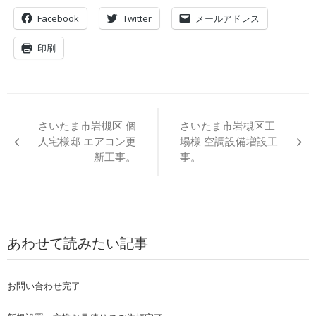
Facebook
Twitter
メールアドレス
印刷
投
稿
さいたま市岩槻区 個
さいたま市岩槻区工
ナ
人宅様邸 エアコン更
場様 空調設備増設工
ビ
新工事。
事。
ゲ
ー
シ
ョ
あわせて読みたい記事
ン
お問い合わせ完了