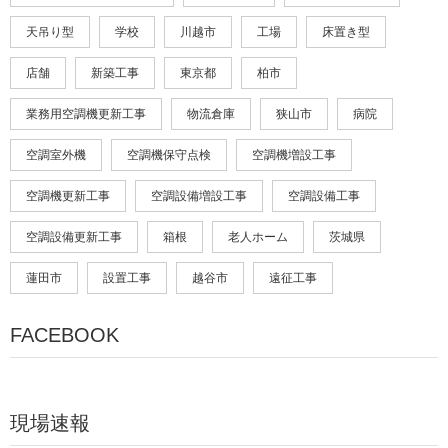
天吊り型
学校
川越市
工場
床置き型
店舗
新築工事
東京都
柏市
業務用空調機更新工事
物流倉庫
狭山市
病院
空調室外機
空調機保守点検
空調機増設工事
空調機更新工事
空調設備増設工事
空調設備工事
空調設備更新工事
箱根
老人ホーム
茨城県
蓮田市
設置工事
越谷市
遠征工事
FACEBOOK
現場速報