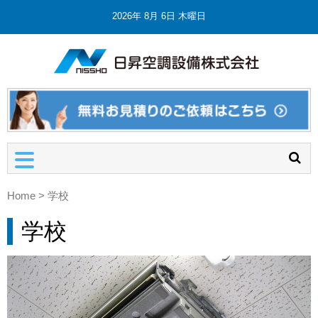
2026年 8月 6日 木曜日
日昇空調
埼玉の業
設備株式
務用エア
コン・空
会社
調設備工
事・修理
Home
>
学校
学校