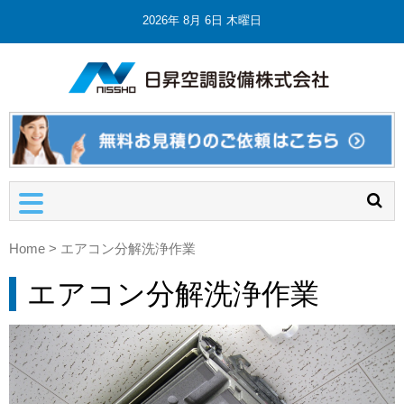
2026年 8月 6日 木曜日
日昇空調
埼玉の業
設備株式
務用エア
コン・空
会社
調設備工
事・修理
Home
>
エアコン分解洗浄作業
エアコン分解洗浄作業