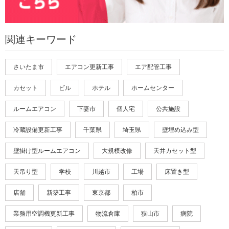
関連キーワード
さいたま市
エアコン更新工事
エア配管工事
カセット
ビル
ホテル
ホームセンター
ルームエアコン
下妻市
個人宅
公共施設
冷蔵設備更新工事
千葉県
埼玉県
壁埋め込み型
壁掛け型ルームエアコン
大規模改修
天井カセット型
天吊り型
学校
川越市
工場
床置き型
店舗
新築工事
東京都
柏市
業務用空調機更新工事
物流倉庫
狭山市
病院