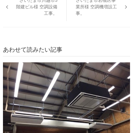
さいたま市川越市5
さいたま市岩槻区事
ナ
階建ビル様 空調設備
業所様 空調機増設工
ビ
工事。
事。
ゲ
ー
シ
ョ
あわせて読みたい記事
ン