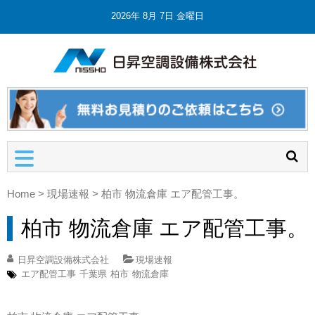
2026年 8月 7日 金曜日
日昇空調
埼玉の業
設備株式
務用エア
コン・空
会社
調設備工
事・修理
Home
>
現場速報
>
柏市 物流倉庫 エア配管工事。
柏市 物流倉庫 エア配管工事。
日昇空調設備株式会社
現場速報
エア配管工事
千葉県
柏市
物流倉庫