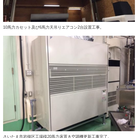
10馬力カセット及び6馬力天吊りエアコン2台設置工事。
さいたま市岩槻区工場様20馬力床置き空調機更新工事完了。